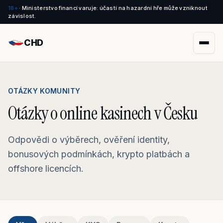
18+
·
Ministerstvo financí varuje: účastí na hazardní hře může vzniknout
závislost.
CHD
OTÁZKY KOMUNITY
Otázky o online kasinech v Česku
Odpovědi o výběrech, ověření identity,
bonusových podmínkách, krypto platbách a
offshore licencích.