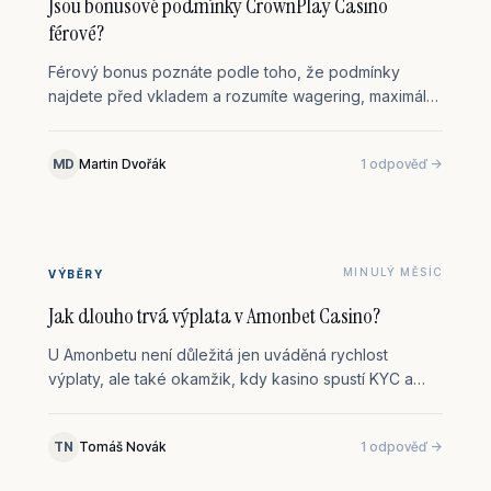
Jsou bonusové podmínky CrownPlay Casino
férové?
Férový bonus poznáte podle toho, že podmínky
najdete před vkladem a rozumíte wagering, maximální
sázce, expiraci i výplatnímu stropu.
MD
Martin Dvořák
1 odpověď ->
MINULÝ MĚSÍC
VÝBĚRY
Jak dlouho trvá výplata v Amonbet Casino?
U Amonbetu není důležitá jen uváděná rychlost
výplaty, ale také okamžik, kdy kasino spustí KYC a
zda výběrová metoda funguje pro český účet.
TN
Tomáš Novák
1 odpověď ->