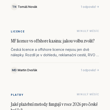
TN
Tomáš Novák
1 odpověď ->
MINULÝ MĚSÍC
LICENCE
MF licence vs offshore kasina: jakou volbu zvolit?
Česká licence a offshore licence nejsou jen dvě
nálepky. Rozdíl je v dohledu, reklamační cestě, RVO a
vymahatelnosti.
MD
Martin Dvořák
1 odpověď ->
MINULÝ MĚSÍC
PLATBY
Jaké platební metody fungují v roce 2026 pro české