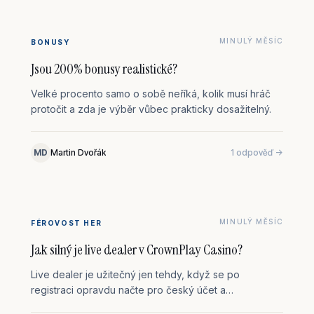
MINULÝ MĚSÍC
BONUSY
Jsou 200% bonusy realistické?
Velké procento samo o sobě neříká, kolik musí hráč
protočit a zda je výběr vůbec prakticky dosažitelný.
MD
Martin Dvořák
1 odpověď ->
MINULÝ MĚSÍC
FÉROVOST HER
Jak silný je live dealer v CrownPlay Casino?
Live dealer je užitečný jen tehdy, když se po
registraci opravdu načte pro český účet a
nekomplikuje bonusová pravidla.