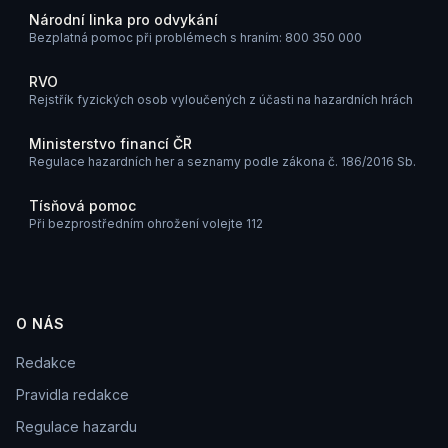
Národní linka pro odvykání
Bezplatná pomoc při problémech s hraním: 800 350 000
RVO
Rejstřík fyzických osob vyloučených z účasti na hazardních hrách
Ministerstvo financí ČR
Regulace hazardních her a seznamy podle zákona č. 186/2016 Sb.
Tísňová pomoc
Při bezprostředním ohrožení volejte 112
O NÁS
Redakce
Pravidla redakce
Regulace hazardu