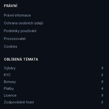
PRÁVNÍ
Právní informace
Ochrana osobních údajů
Podmínky používání
Provozovatel
Cookies
OBLÍBENÁ TÉMATA
Výběry
3
KYC
2
Bonusy
3
Platby
4
Licence
3
Zodpovědné hraní
2