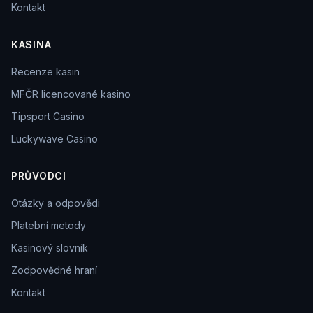
Kontakt
KASINA
Recenze kasin
MFČR licencované kasino
Tipsport Casino
Luckywave Casino
PRŮVODCI
Otázky a odpovědi
Platební metody
Kasinový slovník
Zodpovědné hraní
Kontakt