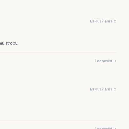
MINULÝ MĚSÍC
mu stropu.
1 odpověď ->
MINULÝ MĚSÍC
1 odpověď ->