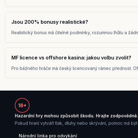
Jsou 200% bonusy realistické?
Realistický bonus má čitelné podmínky, rozumnou lhůtu a žádný
MF licence vs offshore kasina: jakou volbu zvolit?
Pro běžného hráče má český licencovaný rámec přednost. Offs
18+
Hazardní hry mohou způsobit škodu. Hrajte zodpovědně.
Pokud hraní vytváří tlak, dluhy nebo skrývání, pomoc má být 
Národní linka pro odvykání