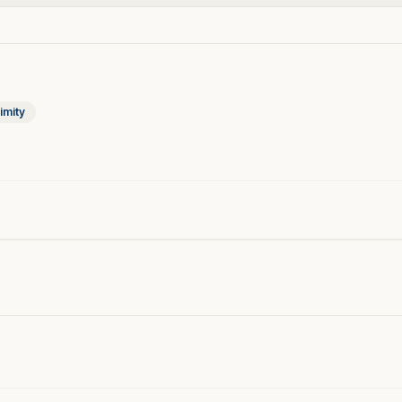
limity