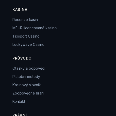
KASINA
Recenze kasin
MFČR licencované kasino
Tipsport Casino
Luckywave Casino
PRŮVODCI
Otázky a odpovědi
Platební metody
Kasinový slovník
Zodpovědné hraní
Kontakt
PRÁVNÍ