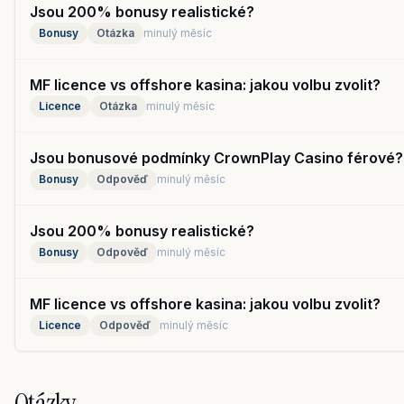
Jsou 200% bonusy realistické?
Bonusy
Otázka
minulý měsíc
MF licence vs offshore kasina: jakou volbu zvolit?
Licence
Otázka
minulý měsíc
Jsou bonusové podmínky CrownPlay Casino férové?
Bonusy
Odpověď
minulý měsíc
Jsou 200% bonusy realistické?
Bonusy
Odpověď
minulý měsíc
MF licence vs offshore kasina: jakou volbu zvolit?
Licence
Odpověď
minulý měsíc
Otázky