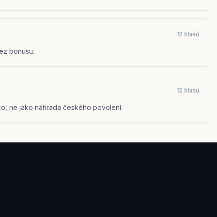
12 hlasů
bez bonusu.
12 hlasů
ko, ne jako náhrada českého povolení.