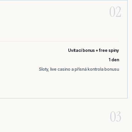
02
Uvítací bonus + free spiny
1 den
Sloty, live casino a přísná kontrola bonusu
03