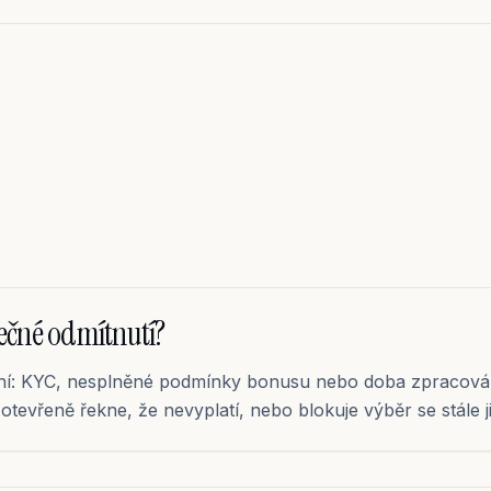
ečné odmítnutí?
ění: KYC, nesplněné podmínky bonusu nebo doba zpracování
 otevřeně řekne, že nevyplatí, nebo blokuje výběr se stále