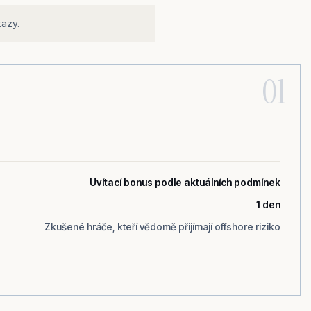
kazy.
01
Uvítací bonus podle aktuálních podmínek
1 den
Zkušené hráče, kteří vědomě přijímají offshore riziko