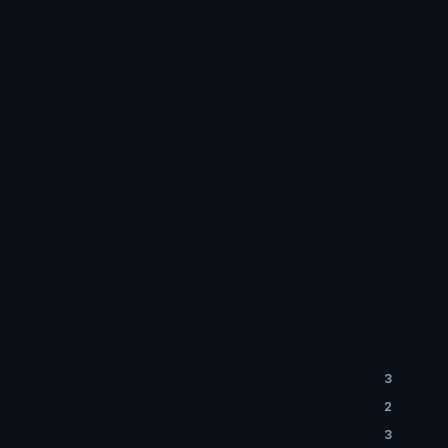
3
2
3