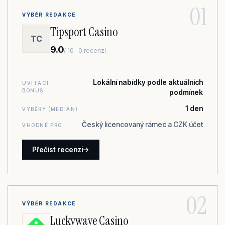
01
VÝBĚR REDAKCE
Tipsport Casino
TC
9.0
/ 10 · 0 recenzí
Lokální nabídky podle aktuálních
UVÍTACÍ
BONUS
podmínek
1 den
VÝBĚRY (MEDIÁN)
Český licencovaný rámec a CZK účet
VHODNÉ PRO
Přečíst recenzi
->
02
VÝBĚR REDAKCE
Luckywave Casino