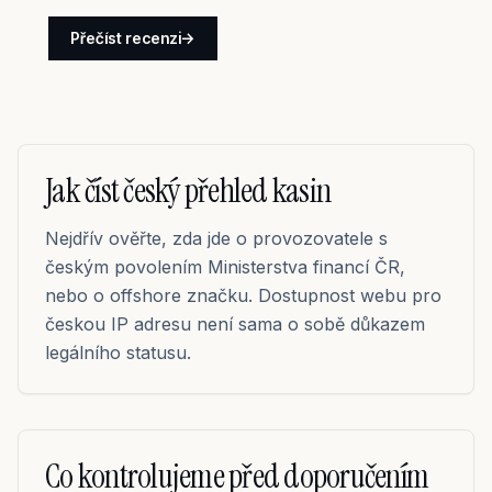
Přečíst recenzi
->
Jak číst český přehled kasin
Nejdřív ověřte, zda jde o provozovatele s
českým povolením Ministerstva financí ČR,
nebo o offshore značku. Dostupnost webu pro
českou IP adresu není sama o sobě důkazem
legálního statusu.
Co kontrolujeme před doporučením