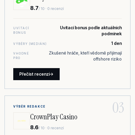
8.7
/ 10 · 0 recenzí
Uvítací bonus podle aktuálních
UVÍTACÍ
BONUS
podmínek
1 den
VÝBĚRY (MEDIÁN)
Zkušené hráče, kteří vědomě přijímají
VHODNÉ
PRO
offshore riziko
Přečíst recenzi
->
03
VÝBĚR REDAKCE
CrownPlay Casino
8.6
/ 10 · 0 recenzí