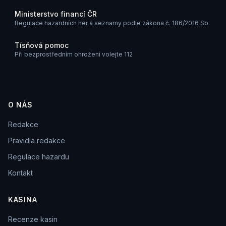
Ministerstvo financí ČR
Regulace hazardních her a seznamy podle zákona č. 186/2016 Sb.
Tísňová pomoc
Při bezprostředním ohrožení volejte 112
O NÁS
Redakce
Pravidla redakce
Regulace hazardu
Kontakt
KASINA
Recenze kasin