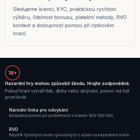
Sledujeme licenci, KYC, praktickou rychlost
výběru, čitelnost bonusu, platební metody, RVO
kontext a dostupnost pomoci při rizikovém
hraní.
18+
Hazardní hry mohou způsobit škodu. Hrajte zodpovědně.
Pokud hraní vytváří tlak, dluhy nebo skrývání, pomoc má být
první krok:
Národní linka pro odvykání
Bezplatná pomoc při problémech s hraním: 800 350 000
RVO
Rejstřík fyzických osob vyloučených z účasti na hazardních hrách