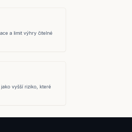
e a limit výhry čitelné
ako vyšší riziko, které