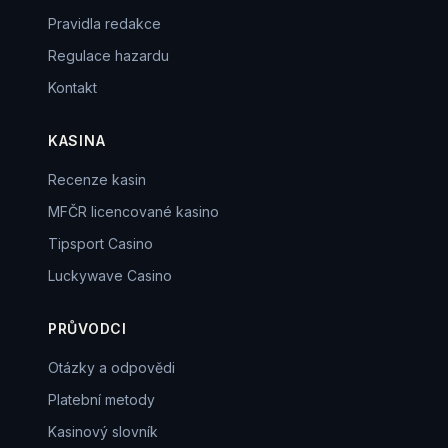
Pravidla redakce
Regulace hazardu
Kontakt
KASINA
Recenze kasin
MFČR licencované kasino
Tipsport Casino
Luckywave Casino
PRŮVODCI
Otázky a odpovědi
Platební metody
Kasinový slovník