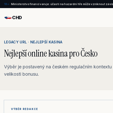
18+
·
Ministerstvo financí varuje: účastí na hazardní hře může vzniknout závis
CHD
LEGACY URL · NEJLEPŠÍ KASINA
Nejlepší online kasina pro Česko
Výběr je postavený na českém regulačním kontextu a
velikosti bonusu.
VÝBĚR REDAKCE