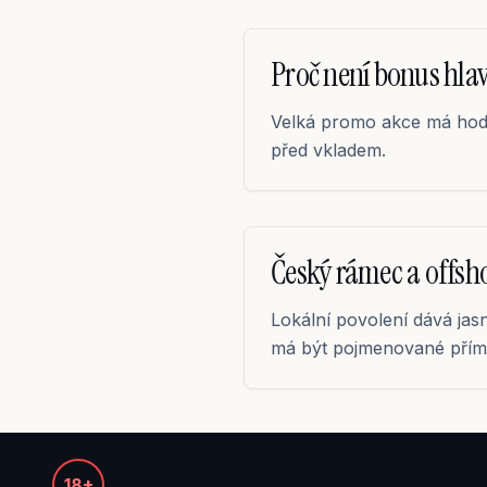
Proč není bonus hla
Velká promo akce má hodno
před vkladem.
Český rámec a offsho
Lokální povolení dává jasn
má být pojmenované přím
18+