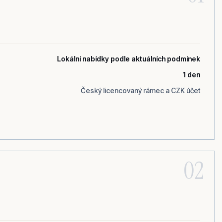
Lokální nabídky podle aktuálních podmínek
1 den
Český licencovaný rámec a CZK účet
02