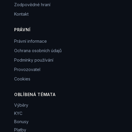
Zodpovědné hraní
Kontakt
PRÁVNÍ
Právní informace
Ochrana osobních údajů
Podmínky používání
Provozovatel
Cookies
OBLÍBENÁ TÉMATA
Výběry
KYC
Bonusy
Platby