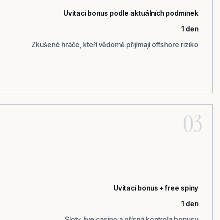
Uvítací bonus podle aktuálních podmínek
1 den
Zkušené hráče, kteří vědomě přijímají offshore riziko
03
Uvítací bonus + free spiny
1 den
Sloty, live casino a přísná kontrola bonusu