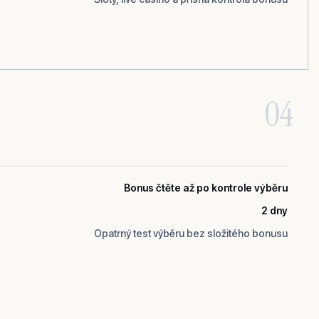
04
Bonus čtěte až po kontrole výběru
2 dny
Opatrný test výběru bez složitého bonusu