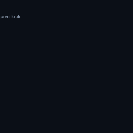
první krok: