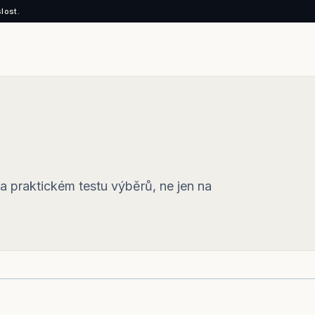
lost.
 praktickém testu výběrů, ne jen na