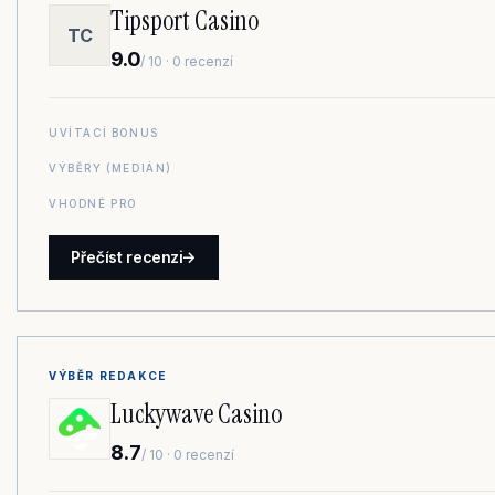
Tipsport Casino
TC
9.0
/ 10 · 0 recenzí
UVÍTACÍ BONUS
VÝBĚRY (MEDIÁN)
VHODNÉ PRO
Přečíst recenzi
->
VÝBĚR REDAKCE
Luckywave Casino
8.7
/ 10 · 0 recenzí