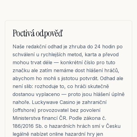
Poctivá odpověď
Naše redakční odhad je zhruba do 24 hodin po
schválení u rychlejších metod, karta a převod
mohou trvat déle — konkrétní číslo pro tuto
značku ale zatím nemáme dost hlášení hráčů,
abychom ho mohli s jistotou potvrdit. Odhad ale
není slib: rozhoduje to, co hráči skutečně
dostanou vyplaceno — proto jsou hlášení úplně
nahoře. Luckywave Casino je zahraniční
(offshore) provozovatel bez povolení
Ministerstva financí ČR. Podle zákona č.
186/2016 Sb. o hazardních hrách smí v Česku
legálně nabízet online hazardní hry jen