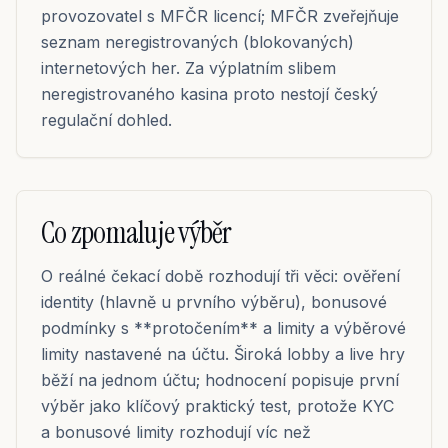
provozovatel s MFČR licencí; MFČR zveřejňuje
seznam neregistrovaných (blokovaných)
internetových her. Za výplatním slibem
neregistrovaného kasina proto nestojí český
regulační dohled.
Co zpomaluje výběr
O reálné čekací době rozhodují tři věci: ověření
identity (hlavně u prvního výběru), bonusové
podmínky s **protočením** a limity a výběrové
limity nastavené na účtu. Široká lobby a live hry
běží na jednom účtu; hodnocení popisuje první
výběr jako klíčový praktický test, protože KYC
a bonusové limity rozhodují víc než