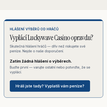
HLÁŠENÍ VÝBĚRŮ OD HRÁČŮ
Vyplácí Luckywave Casino opravdu?
Skutečná hlášení hráčů — dřív než riskujete své
peníze. Nejde o naše doporučení.
Zatím žádná hlášení o výběrech.
Buďte první — varujte ostatní nebo potvrďte, že se
vyplácí.
Hráli jste tady? Vyplatili vám peníze?