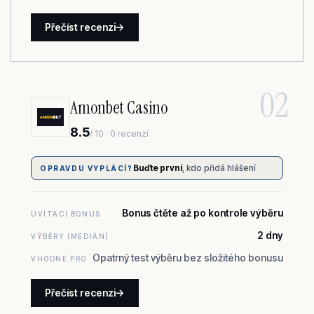
Přečíst recenzi
->
02
Amonbet Casino
8.5
/ 10 · 0 recenzí
Buďte první
, kdo přidá hlášení
OPRAVDU VYPLÁCÍ?
Bonus čtěte až po kontrole výběru
UVÍTACÍ BONUS
2 dny
VÝBĚRY (MEDIÁN)
Opatrný test výběru bez složitého bonusu
VHODNÉ PRO
Přečíst recenzi
->