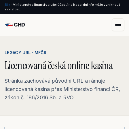
18+
·
Ministerstvo financí varuje: účastí na hazardní hře může vzniknout
závislost.
CHD
LEGACY URL · MFČR
Licencovaná česká online kasina
Stránka zachovává původní URL a rámuje
licencovaná kasina přes Ministerstvo financí ČR,
zákon č. 186/2016 Sb. a RVO.