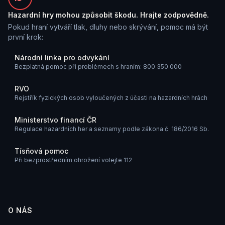
Hazardní hry mohou způsobit škodu. Hrajte zodpovědně.
Pokud hraní vytváří tlak, dluhy nebo skrývání, pomoc má být
první krok:
Národní linka pro odvykání
Bezplatná pomoc při problémech s hraním: 800 350 000
RVO
Rejstřík fyzických osob vyloučených z účasti na hazardních hrách
Ministerstvo financí ČR
Regulace hazardních her a seznamy podle zákona č. 186/2016 Sb.
Tísňová pomoc
Při bezprostředním ohrožení volejte 112
O NÁS