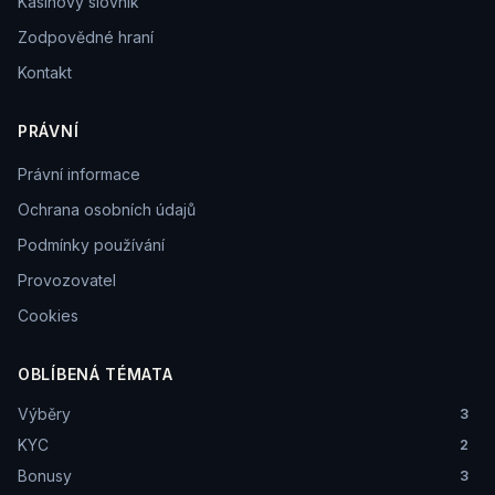
Kasinový slovník
Zodpovědné hraní
Kontakt
PRÁVNÍ
Právní informace
Ochrana osobních údajů
Podmínky používání
Provozovatel
Cookies
OBLÍBENÁ TÉMATA
Výběry
3
KYC
2
Bonusy
3