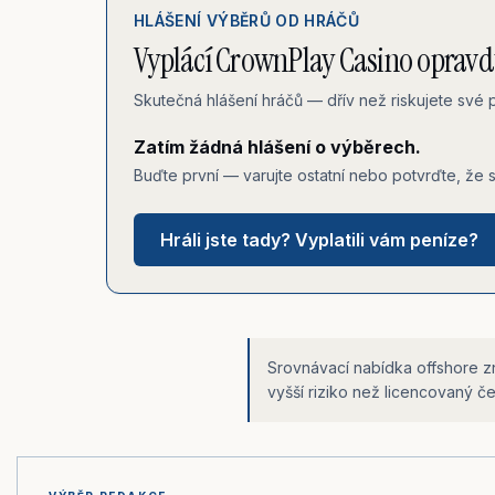
HLÁŠENÍ VÝBĚRŮ OD HRÁČŮ
Vyplácí CrownPlay Casino oprav
Skutečná hlášení hráčů — dřív než riskujete své
Zatím žádná hlášení o výběrech.
Buďte první — varujte ostatní nebo potvrďte, že s
Hráli jste tady? Vyplatili vám peníze?
Srovnávací nabídka offshore zn
vyšší riziko než licencovaný č