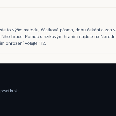
aste to výše: metodu, částkové pásmo, dobu čekání a zda 
alšího hráče. Pomoc s rizikovým hraním najdete na Národn
ím ohrožení volejte 112.
první krok: