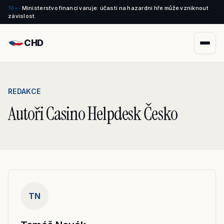
18+
·
Ministerstvo financí varuje: účastí na hazardní hře může vzniknout
závislost.
CHD
REDAKCE
Autoři Casino Helpdesk Česko
TN